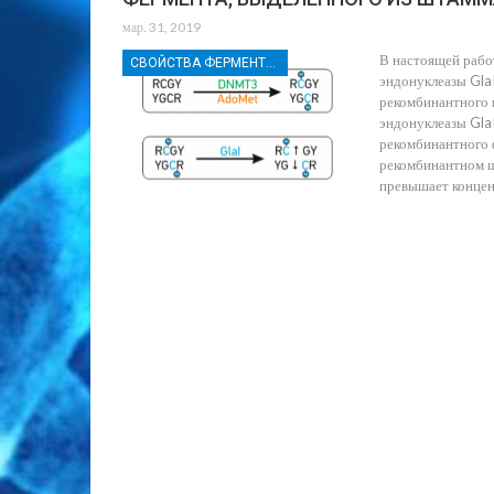
мар. 31, 2019
В настоящей рабо
СВОЙСТВА ФЕРМЕНТОВ
эндонуклеазы Gla
рекомбинантного 
эндонуклеазы GlaI
рекомбинантного ф
рекомбинантном шт
превышает концен