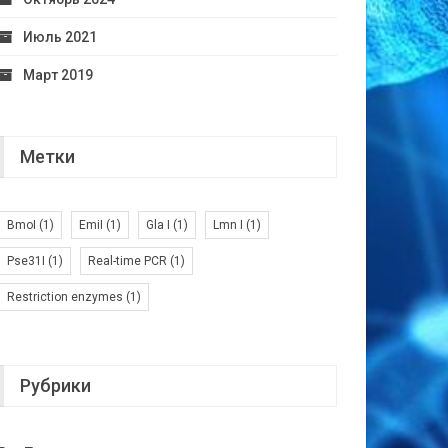
Июль 2021
Март 2019
Метки
BmoI
(1)
EmiI
(1)
Gla I
(1)
Lmn I
(1)
Pse31I
(1)
Real-time PCR
(1)
Restriction enzymes
(1)
Рубрики