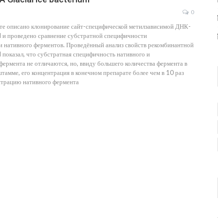
0
те описано клонирование сайт-специфической метилзависимой ДНК-
I и проведено сравнение субстратной специфичности
и нативного ферментов. Проведённый анализ свойств рекомбинантной
 показал, что субстратная специфичность нативного и
ермента не отличаются, но, ввиду большего количества фермента в
амме, его концентрация в конечном препарате более чем в 10 раз
трацию нативного фермента