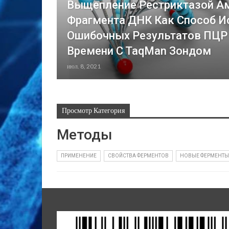
Выщепление Рестриктазой А
Фрагмента ДНК Как Способ 
Ошибочных Результатов ПЦР
Времени C TaqMan Зондом
июл. 8, 2021
Просмотр Категория
Методы
ПРИМЕНЕНИЕ
СВОЙСТВА ФЕРМЕНТОВ
НОВЫЕ ФЕРМЕНТЫ